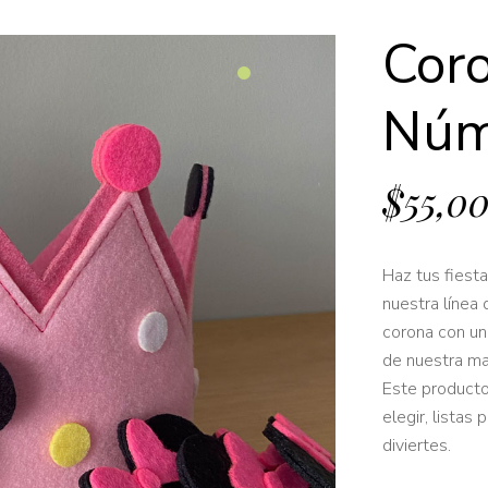
Cor
Núm
$
55,0
Haz tus fiest
nuestra línea 
corona con un
de nuestra ma
Este product
elegir, listas
diviertes.