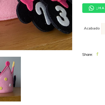
¡HA
Acabado
Share: