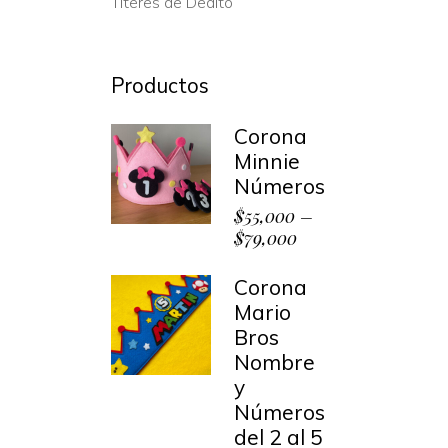
Títeres de Dedito
Productos
Corona
Minnie
Números
$
55,000
–
$
79,000
Corona
Mario
Bros
Nombre
y
Números
del 2 al 5