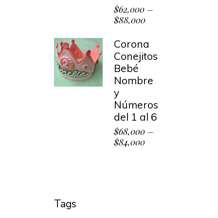
$
62,000
–
$
88,000
Corona
Conejitos
Bebé
Nombre
y
Números
del 1 al 6
$
68,000
–
$
84,000
Tags