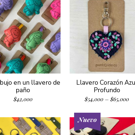
ibujo en un llavero de
Llavero Corazón Azu
paño
Profundo
$
42,000
$
54,000
–
$
65,000
Nuevo