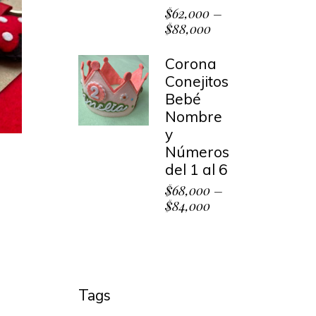
$
62,000
–
$
88,000
Corona
Conejitos
Bebé
Nombre
y
Números
del 1 al 6
$
68,000
–
$
84,000
Tags