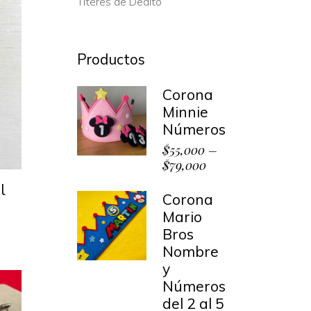
Títeres de Dedito
Productos
Corona
Minnie
Números
$
55,000
–
$
79,000
l
Corona
Mario
Bros
Nombre
y
Números
del 2 al 5