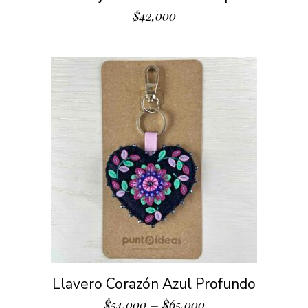
$
42,000
Llavero Corazón Azul Profundo
$
54,000
–
$
65,000