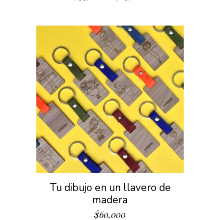
Tu dibujo en un llavero de
madera
$
60,000