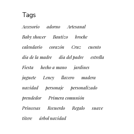
Tags
Accesorio
adorno
Artesanal
Baby shower
Bautizo
broche
calendario
corazón
Cruz
cuento
día de la madre
día del padre
estrella
Fiesta
hecho a mano
jardines
juguete
Lency
llavero
madera
navidad
personaje
personalizado
prendedor
Primera comunión
Princesas
Recuerdo
Regalo
suave
títere
árbol navidad